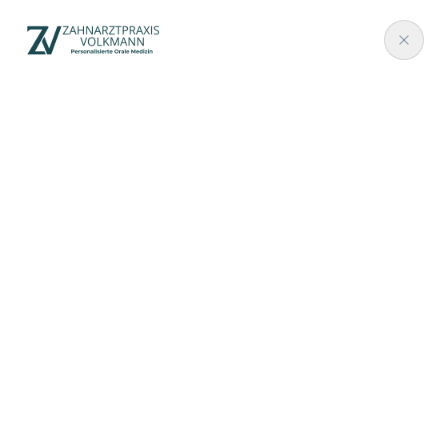
DE
CRANOVA · TEIL VON POM HANNOVER
Die spezialisierte Sprechstunde für
Kiefer, Funktion und orofaziale
Schmerzen.
Cranova ist die spezialisierte Sprechstunde der
Zahnarztpraxis Volkmann für CMD, Kiefergelenk,
Bruxismus, Kopfschmerzen, Gesichtsschmerzen
und funktionelle Beschwerden.